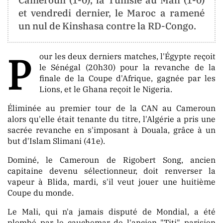
CONTACT
et vendredi dernier, le Maroc a ramené
un nul de Kinshasa contre la RD-Congo.
contact@berger-
media
.info
P
our les deux derniers matches, l'Égypte reçoit
info@berger-
le Sénégal (20h30) pour la revanche de la
media
.info
finale de la Coupe d'Afrique, gagnée par les
Lions, et le Ghana reçoit le Nigeria.
Éliminée au premier tour de la CAN au Cameroun
alors qu'elle était tenante du titre, l'Algérie a pris une
ORIENTATION
sacrée revanche en s'imposant à Douala, grâce à un
but d'Islam Slimani (41e).
La
Dominé, le Cameroun de Rigobert Song, ancien
Neutralité
capitaine devenu sélectionneur, doit renverser la
Totale
vapeur à Blida, mardi, s'il veut jouer une huitième
Coupe du monde.
Aucune
Tendance
Le Mali, qui n'a jamais disputé de Mondial, a été
Politique
plombé par le cauchemar de l'ancien "Titi" parisien