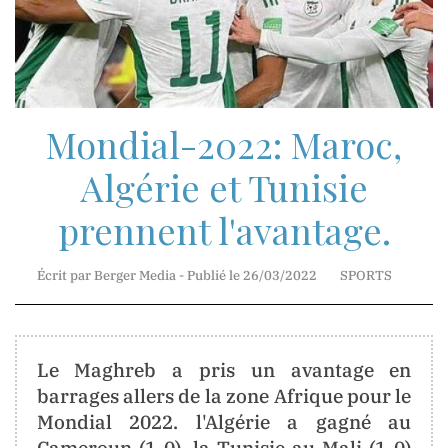
Mr.
Jean-
Marie
Mbunga
Direction
Mondial-2022: Maroc,
Technique
Algérie et Tunisie
prennent l'avantage.
Madame
Myriam
Écrit par Berger Media - Publié le 26/03/2022
SPORTS
Basosila
Mbewa
Rédaction
et
Publication
Le Maghreb a pris un avantage en
barrages allers de la zone Afrique pour le
Mondial 2022. l'Algérie a gagné au
Cameroun (1-0), la Tunisie au Mali (1-0)