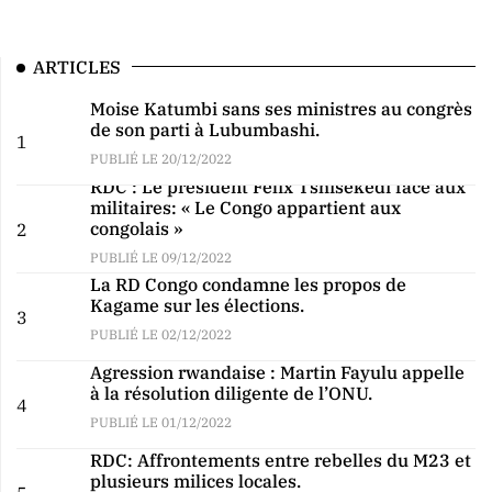
ARTICLES
Moise Katumbi sans ses ministres au congrès
de son parti à Lubumbashi.
1
PUBLIÉ LE 20/12/2022
RDC : Le président Félix Tshisekedi face aux
militaires: « Le Congo appartient aux
congolais »
2
PUBLIÉ LE 09/12/2022
La RD Congo condamne les propos de
Kagame sur les élections.
3
PUBLIÉ LE 02/12/2022
Agression rwandaise : Martin Fayulu appelle
à la résolution diligente de l’ONU.
4
PUBLIÉ LE 01/12/2022
RDC: Affrontements entre rebelles du M23 et
plusieurs milices locales.