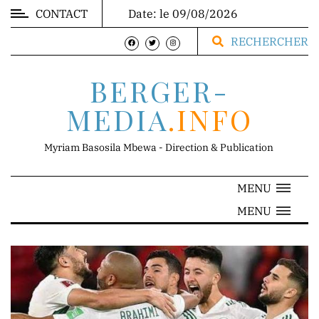
CONTACT
Date: le 09/08/2026
MARKET
RECHERCHER
BERGER-
MEDIA
.INFO
DIRECTION
Myriam Basosila Mbewa - Direction & Publication
MENU
Mr.
MENU
Franck
Mbewa
Direction
Générale