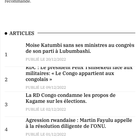
recommandé.
ARTICLES
Moise Katumbi sans ses ministres au congrès
de son parti à Lubumbashi.
1
PUBLIÉ LE 20/12/2022
RDC : Le président Félix Tshisekedi face aux
militaires: « Le Congo appartient aux
congolais »
2
PUBLIÉ LE 09/12/2022
La RD Congo condamne les propos de
Kagame sur les élections.
3
PUBLIÉ LE 02/12/2022
Agression rwandaise : Martin Fayulu appelle
à la résolution diligente de l’ONU.
4
PUBLIÉ LE 01/12/2022