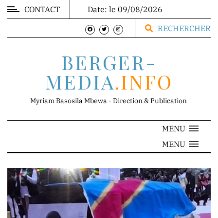
CONTACT
Date: le 09/08/2026
MARKET
RECHERCHER
BERGER-
MEDIA
.INFO
DIRECTION
Myriam Basosila Mbewa - Direction & Publication
MENU
Mr.
MENU
Franck
Mbewa
Direction
Générale