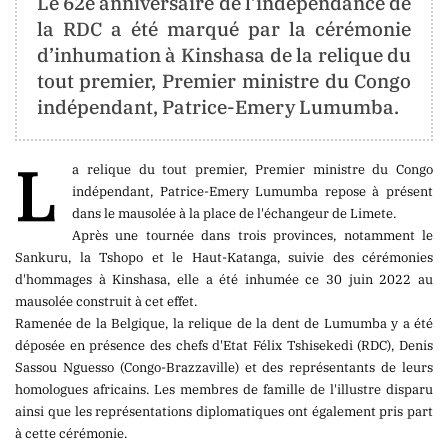
Le 62e anniversaire de l’indépendance de
CONTACT
la RDC a été marqué par la cérémonie
d’inhumation à Kinshasa de la relique du
contact@berger-
tout premier, Premier ministre du Congo
media
.info
indépendant, Patrice-Emery Lumumba.
info@berger-
media
.info
L
a relique du tout premier, Premier ministre du Congo
indépendant, Patrice-Emery Lumumba repose à présent
dans le mausolée à la place de l'échangeur de Limete.
Après une tournée dans trois provinces, notamment le
ORIENTATION
Sankuru, la Tshopo et le Haut-Katanga, suivie des cérémonies
d'hommages à Kinshasa, elle a été inhumée ce 30 juin 2022 au
mausolée construit à cet effet.
La
Ramenée de la Belgique, la relique de la dent de Lumumba y a été
Neutralité
déposée en présence des chefs d'Etat Félix Tshisekedi (RDC), Denis
Totale
Sassou Nguesso (Congo-Brazzaville) et des représentants de leurs
homologues africains. Les membres de famille de l'illustre disparu
Aucune
ainsi que les représentations diplomatiques ont également pris part
Tendance
à cette cérémonie.
Politique