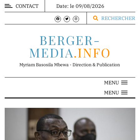
CONTACT
Date: le 09/08/2026
MARKET
RECHERCHER
BERGER-
MEDIA
.INFO
DIRECTION
Myriam Basosila Mbewa - Direction & Publication
MENU
Mr.
MENU
Franck
Mbewa
Direction
Générale