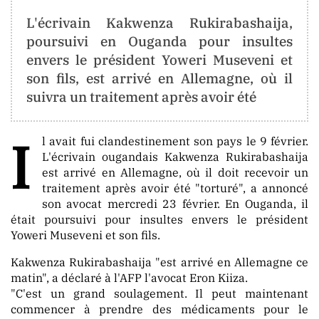
CONTACT
L'écrivain Kakwenza Rukirabashaija,
poursuivi en Ouganda pour insultes
contact@berger-
envers le président Yoweri Museveni et
media
.info
son fils, est arrivé en Allemagne, où il
info@berger-
suivra un traitement après avoir été
media
.info
I
l avait fui clandestinement son pays le 9 février.
L'écrivain ougandais Kakwenza Rukirabashaija
est arrivé en Allemagne, où il doit recevoir un
ORIENTATION
traitement après avoir été "torturé", a annoncé
son avocat mercredi 23 février. En Ouganda, il
était poursuivi pour insultes envers le président
La
Yoweri Museveni et son fils.
Neutralité
Totale
Kakwenza Rukirabashaija "est arrivé en Allemagne ce
matin", a déclaré à l'AFP l'avocat Eron Kiiza.
Aucune
"C'est un grand soulagement. Il peut maintenant
Tendance
commencer à prendre des médicaments pour le
Politique