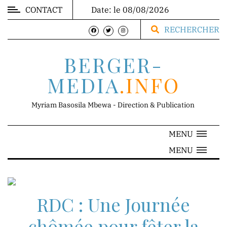
CONTACT
Date: le 08/08/2026
MARKET
RECHERCHER
BERGER-
MEDIA
.INFO
DIRECTION
Myriam Basosila Mbewa - Direction & Publication
MENU
Mr.
MENU
Franck
Mbewa
Direction
Générale
RDC : Une Journée
chômée pour fêter la