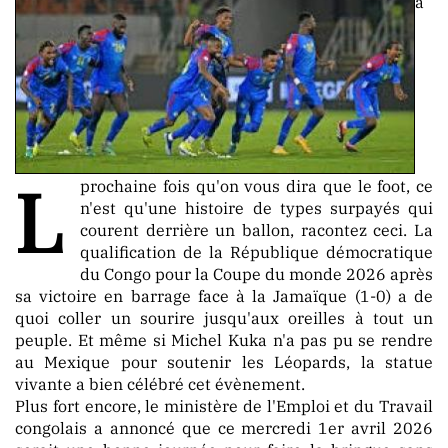
CONTACT
a
contact@berger-
media
.info
info@berger-
media
.info
L
prochaine fois qu'on vous dira que le foot, ce
n'est qu'une histoire de types surpayés qui
courent derrière un ballon, racontez ceci. La
ORIENTATION
qualification de la République démocratique
du Congo pour la Coupe du monde 2026 après
sa victoire en barrage face à la Jamaïque (1-0) a de
La
quoi coller un sourire jusqu'aux oreilles à tout un
Neutralité
peuple. Et même si Michel Kuka n'a pas pu se rendre
Totale
au Mexique pour soutenir les Léopards, la statue
vivante a bien célébré cet évènement.
Aucune
Plus fort encore, le ministère de l'Emploi et du Travail
Tendance
congolais a annoncé que ce mercredi 1er avril 2026
Politique