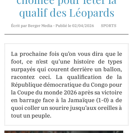
qualif des Léopards
Mr.
Jean-
Marie
Écrit par Berger Media - Publié le 02/04/2026
SPORTS
Mbunga
Direction
Technique
La prochaine fois qu’on vous dira que le
foot, ce n’est qu’une histoire de types
surpayés qui courent derrière un ballon,
Madame
racontez ceci. La qualification de la
Myriam
Basosila
République démocratique du Congo pour
Mbewa
la Coupe du monde 2026 après sa victoire
Rédaction
en barrage face à la Jamaïque (1-0) a de
et
quoi coller un sourire jusqu’aux oreilles à
Publication
tout un peuple.