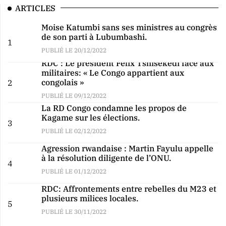
ARTICLES
Moise Katumbi sans ses ministres au congrès
de son parti à Lubumbashi.
1
PUBLIÉ LE 20/12/2022
RDC : Le président Félix Tshisekedi face aux
militaires: « Le Congo appartient aux
congolais »
2
PUBLIÉ LE 09/12/2022
La RD Congo condamne les propos de
Kagame sur les élections.
3
PUBLIÉ LE 02/12/2022
Agression rwandaise : Martin Fayulu appelle
à la résolution diligente de l’ONU.
4
PUBLIÉ LE 01/12/2022
RDC: Affrontements entre rebelles du M23 et
plusieurs milices locales.
5
PUBLIÉ LE 30/11/2022