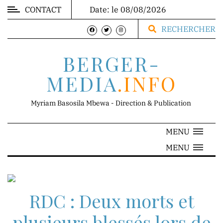
CONTACT
Date: le 08/08/2026
MARKET
RECHERCHER
BERGER-
MEDIA
.INFO
DIRECTION
Myriam Basosila Mbewa - Direction & Publication
MENU
Mr.
MENU
Franck
Mbewa
Direction
Générale
RDC : Deux morts et
plusieurs blessés lors de