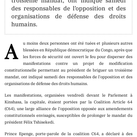
troisième mandat, ont indiqué samedi
CONTACT
des responsables de l’opposition et des
organisations de défense des droits
contact@berger-
humains.
media
.info
info@berger-
A
u moins deux personnes ont été tuées et plusieurs autres
media
.info
blessées en République démocratique du Congo, après que
les forces de sécurité ont ouvert le feu pour disperser des
manifestations contre un projet de modification
constitutionnelle permettant au président de briguer un troisième
ORIENTATION
mandat, ont indiqué samedi des responsables de l'opposition et des
organisations de défense des droits humains.
La
Les manifestations, organisées vendredi devant le Parlement à
Neutralité
Kinshasa, la capitale, étaient portées par la Coalition Article 64
Totale
(C64), une large alliance de l'opposition opposée aux amendements
constitutionnels envisagés, susceptibles de prolonger le mandat du
Aucune
président Félix Tshisekedi.
Tendance
Prince Epenge, porte-parole de la coalition C64, a déclaré à des
Politique