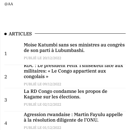
@AA
ARTICLES
Moise Katumbi sans ses ministres au congrès
de son parti à Lubumbashi.
1
PUBLIÉ LE 20/12/2022
RDC : Le président Félix Tshisekedi face aux
militaires: « Le Congo appartient aux
congolais »
2
PUBLIÉ LE 09/12/2022
La RD Congo condamne les propos de
Kagame sur les élections.
3
PUBLIÉ LE 02/12/2022
Agression rwandaise : Martin Fayulu appelle
à la résolution diligente de l’ONU.
4
PUBLIÉ LE 01/12/2022